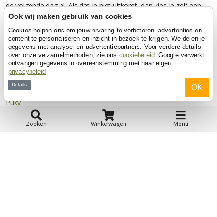
de volgende dag al. Als dat je niet uitkomt, dan kies je zelf een
datum waarop jouw aankoop afgeleverd kan worden. Bij iedere
Ook wij maken gebruik van cookies
bestelling is er sprake van volledige garantie.
Cookies helpen ons om jouw ervaring te verbeteren, advertenties en
Wij bieden standaard een termijn van 100 dagen op zicht.
content te personaliseren en inzicht in bezoek te krijgen. We delen je
gegevens met analyse- en advertentiepartners. Voor verdere details
Bekijk ook:
over onze verzamelmethoden, zie ons
cookiebeleid
. Google verwerkt
ontvangen gegevens in overeenstemming met haar eigen
Met luchtbanden
privacybeleid
Vanaf 2 jaar
Details
OK
Smoby
Puky
Zoeken
Winkelwagen
Menu
Klantenservice
Contact
Over ons