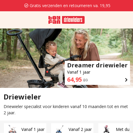
Gratis verzenden en retourneren va. 19,95
Dreamer driewieler
Vanaf 1 jaar
64,95
89
Driewieler
Driewieler specialist voor kinderen vanaf 10 maanden tot en met
2 jaar.
Vanaf 1 jaar
Vanaf 2 jaar
Met duw