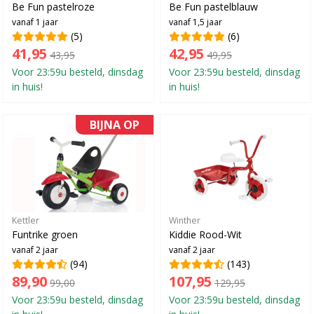
Be Fun pastelroze
Be Fun pastelblauw
vanaf 1 jaar
vanaf 1,5 jaar
(5)
(6)
41,95
42,95
43,95
49,95
Voor 23:59u besteld, dinsdag
Voor 23:59u besteld, dinsdag
in huis!
in huis!
BIJNA OP
Kettler
Winther
Funtrike groen
Kiddie Rood-Wit
vanaf 2 jaar
vanaf 2 jaar
(94)
(143)
89,90
107,95
99,00
129,95
Voor 23:59u besteld, dinsdag
Voor 23:59u besteld, dinsdag
in huis!
in huis!