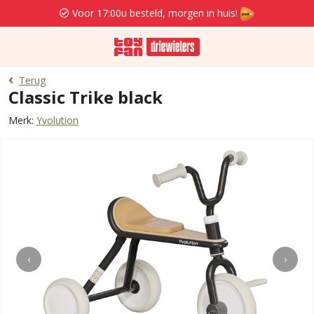
Voor 17:00u besteld, morgen in huis!
Terug
Classic Trike black
Merk:
Yvolution
‹
›