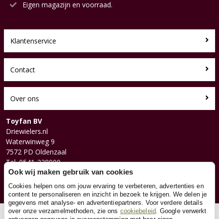
Eigen magazijn en voorraad.
Klantenservice
Contact
Over ons
Toyfan BV
Driewielers.nl
Waterwinweg 9
7572 PD Oldenzaal
Tel. 0541-228000
Facebook
Ook wij maken gebruik van cookies
Instagram
Cookies helpen ons om jouw ervaring te verbeteren, advertenties en
content te personaliseren en inzicht in bezoek te krijgen. We delen je
gegevens met analyse- en advertentiepartners. Voor verdere details
over onze verzamelmethoden, zie ons
cookiebeleid
. Google verwerkt
© 2026 Toyfan BV