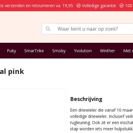
is verzenden en retourneren va. 19,95
Volledige garantie
100 
Puky
SmarTrike
Smoby
Yvolution
Winther
Met
al pink
Beschrijving
Een driewieler die vanaf 10 maa
volledige driewieler. Inclusief v
rugleuning. Ook zit er een insch
stap worden iets meer hulpstukk