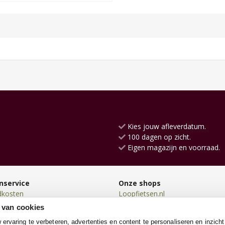
Kies jouw afleverdatum.
100 dagen op zicht.
Eigen magazijn en voorraad.
nservice
Onze shops
dkosten
Loopfietsen.nl
en
Loopauto.nl
 van cookies
en
TrampolineXL.nl
rvaring te verbeteren, advertenties en content te personaliseren en inzicht