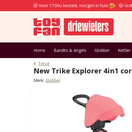
Voor 17:00u besteld, morgen in huis!
Grat
Home
Bandits & Angels
Globber
Kettler
Terug
New Trike Explorer 4in1 cor
Merk:
Globber