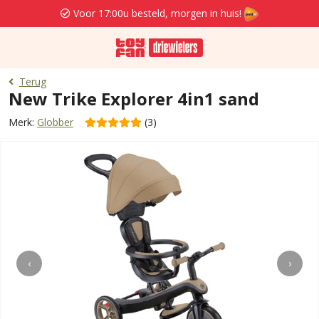
Voor 17:00u besteld, morgen in huis!
Terug
New Trike Explorer 4in1 sand
Merk:
Globber
(3)
‹
›