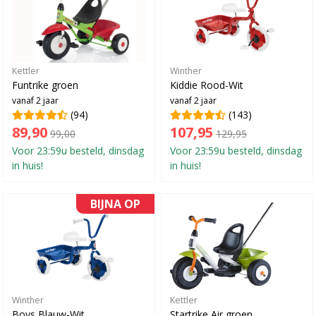
Kettler
Winther
Funtrike groen
Kiddie Rood-Wit
vanaf 2 jaar
vanaf 2 jaar
(94)
(143)
89,90
107,95
99,00
129,95
Voor 23:59u besteld, dinsdag
Voor 23:59u besteld, dinsdag
in huis!
in huis!
BIJNA OP
Winther
Kettler
Boys Blauw-Wit
Startrike Air groen