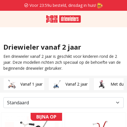
Voor 23:59u besteld, dinsdag in huis!
Driewieler vanaf 2 jaar
Een driewieler vanaf 2 jaar is geschikt voor kinderen rond de 2
jaar. Deze modellen richten zich speciaal op de behoefte van de
beginnende driewieler gebruiker.
Vanaf 1 jaar
Vanaf 2 jaar
Met duw
BIJNA OP