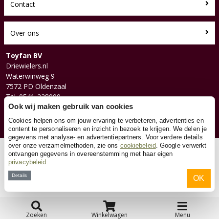
Contact
Over ons
Toyfan BV
Driewielers.nl
Waterwinweg 9
7572 PD Oldenzaal
Tel. 0541-228000
Facebook
Ook wij maken gebruik van cookies
Instagram
Cookies helpen ons om jouw ervaring te verbeteren, advertenties en
content te personaliseren en inzicht in bezoek te krijgen. We delen je
gegevens met analyse- en advertentiepartners. Voor verdere details
over onze verzamelmethoden, zie ons
cookiebeleid
. Google verwerkt
© 2026 Toyfan BV
ontvangen gegevens in overeenstemming met haar eigen
privacybeleid
Algemene voorwaarden
Disclaimer
Privacy
Cookies
Details
OK
Zoeken
Winkelwagen
Menu