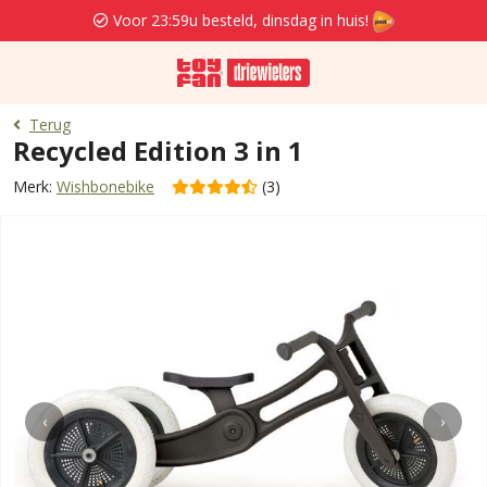
Voor 23:59u besteld, dinsdag in huis!
Terug
Recycled Edition 3 in 1
Merk:
Wishbonebike
(3)
‹
›