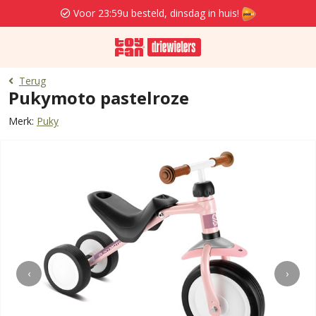
Voor 23:59u besteld, dinsdag in huis!
Terug
Pukymoto pastelroze
Merk:
Puky
‹
›