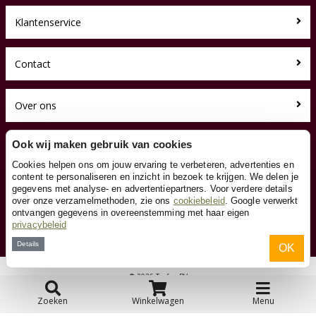
Klantenservice
Contact
Over ons
Toyfan BV
Ook wij maken gebruik van cookies
Driewielers.nl
Cookies helpen ons om jouw ervaring te verbeteren, advertenties en
Waterwinweg 9
content te personaliseren en inzicht in bezoek te krijgen. We delen je
7572 PD Oldenzaal
gegevens met analyse- en advertentiepartners. Voor verdere details
Tel. 0541-228000
over onze verzamelmethoden, zie ons
cookiebeleid
. Google verwerkt
Facebook
ontvangen gegevens in overeenstemming met haar eigen
privacybeleid
Instagram
Details
OK
© 2026 Toyfan BV
Algemene voorwaarden
Disclaimer
Privacy
Cookies
Zoeken
Winkelwagen
Menu