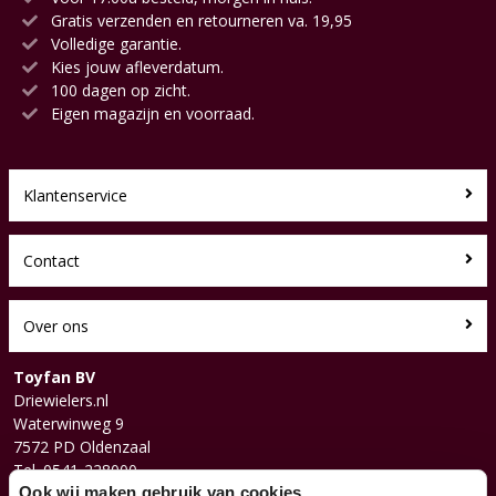
Gratis verzenden en retourneren va. 19,95
Volledige garantie.
Kies jouw afleverdatum.
100 dagen op zicht.
Eigen magazijn en voorraad.
Klantenservice
Contact
Over ons
Toyfan BV
Driewielers.nl
Waterwinweg 9
7572 PD Oldenzaal
Tel. 0541-228000
Facebook
Ook wij maken gebruik van cookies