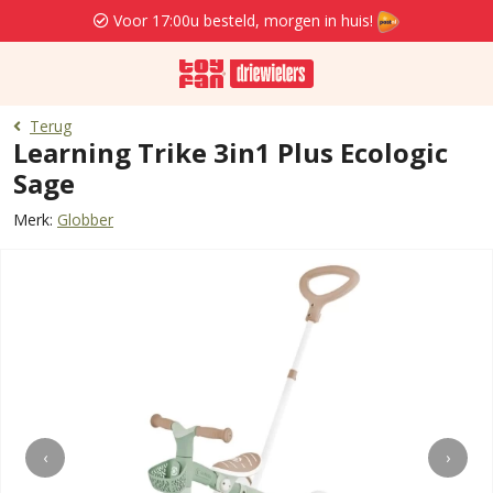
Voor 17:00u besteld, morgen in huis!
Terug
Learning Trike 3in1 Plus Ecologic
Sage
Merk:
Globber
‹
›