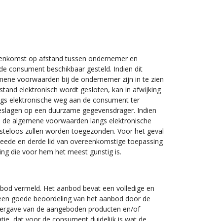
eenkomst op afstand tussen ondernemer en
 consument beschikbaar gesteld. Indien dit
mene voorwaarden bij de ondernemer zijn in te zien
and elektronisch wordt gesloten, kan in afwijking
ngs elektronische weg aan de consument ter
eslagen op een duurzame gegevensdrager. Indien
an de algemene voorwaarden langs elektronische
steloos zullen worden toegezonden. Voor het geval
weede en derde lid van overeenkomstige toepassing
ng die voor hem het meest gunstig is.
nbod vermeld. Het aanbod bevat een volledige en
 een goede beoordeling van het aanbod door de
eergave van de aangeboden producten en/of
tie, dat voor de consument duidelijk is wat de