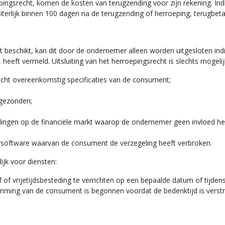
pingsrecht, komen de kosten van terugzending voor zijn rekening. In
terlijk binnen 100 dagen na de terugzending of herroeping, terugbeta
 beschikt, kan dit door de ondernemer alleen worden uitgesloten indi
 heeft vermeld. Uitsluiting van het herroepingsrecht is slechts mogeli
acht overeenkomstig specificaties van de consument;
ggezonden;
ingen op de financiële markt waarop de ondernemer geen invloed he
software waarvan de consument de verzegeling heeft verbroken.
ijk voor diensten:
jf of vrijetijdsbesteding te verrichten op een bepaalde datum of tijde
temming van de consument is begonnen voordat de bedenktijd is verst