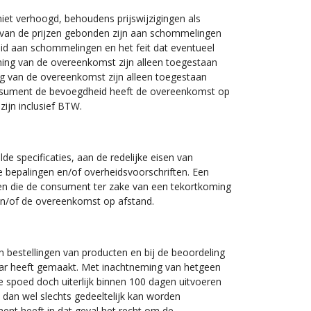
et verhoogd, behoudens prijswijzigingen als
arvan de prijzen gebonden zijn aan schommelingen
id aan schommelingen en het feit dat eventueel
ming van de overeenkomst zijn alleen toegestaan
ing van de overeenkomst zijn alleen toegestaan
 consument de bevoegdheid heeft de overeenkomst op
ijn inclusief BTW.
 specificaties, aan de redelijke eisen van
 bepalingen en/of overheidsvoorschriften. Een
gen die de consument ter zake van een tekortkoming
en/of de overeenkomst op afstand.
n bestellingen van producten en bij de beoordeling
baar heeft gemaakt. Met inachtneming van hetgeen
e spoed doch uiterlijk binnen 100 dagen uitvoeren
t dan wel slechts gedeeltelijk kan worden
ment heeft in dat geval het recht om de