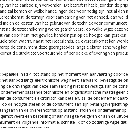
ng van het aanbod zijn verbonden. Dit betreft in het bijzonder: de prij
and zal komen en welke handelingen daarvoor nodig zijn; het al dan ni
 overeenkomst; de termijn voor aanvaarding van het aanbod, dan wel d
nd indien de kosten van het gebruik van de techniek voor communica
omst na de totstandkoming wordt gearchiveerd, op welke wijze deze v
 van door hem niet gewilde handelingen op de hoogte kan geraken, 
uele talen waarin, naast het Nederlands, de overeenkomst kan word
arop de consument deze gedragscodes langs elektronische weg kan 
mst die strekt tot voortdurende of periodieke aflevering van produc
epaalde in lid 4, tot stand op het moment van aanvaarding door d
 het aanbod langs elektronische weg heeft aanvaard, bevestigt de o
ng de ontvangst van deze aanvaarding niet is bevestigd, kan de co
e ondernemer passende technische en organisatorische maatregelen te
ndien de consument elektronisch kan betalen, zal de ondernemer daar
 op de hoogte stellen of de consument aan zijn betalingsverplichting
d aangaan van de overeenkomst op afstand. Indien de ondernemer op
d gemotiveerd een bestelling of aanvraag te weigeren of aan de uitvo
nsument de volgende informatie, schriftelijk of op zodanige wijze d