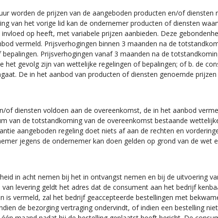
ur worden de prijzen van de aangeboden producten en/of diensten ni
jking van het vorige lid kan de ondernemer producten of diensten wa
 invloed op heeft, met variabele prijzen aanbieden. Deze gebondenhe
 aanbod vermeld. Prijsverhogingen binnen 3 maanden na de totstandko
en of bepalingen. Prijsverhogingen vanaf 3 maanden na de totstandkom
e het gevolg zijn van wettelijke regelingen of bepalingen; of b. de
gaat. De in het aanbod van producten of diensten genoemde prijzen z
/of diensten voldoen aan de overeenkomst, de in het aanbod vermelde
tum van de totstandkoming van de overeenkomst bestaande wettelijke
rantie aangeboden regeling doet niets af aan de rechten en vorderin
rnemer jegens de ondernemer kan doen gelden op grond van de wet 
eid in acht nemen bij het in ontvangst nemen en bij de uitvoering va
ts van levering geldt het adres dat de consument aan het bedrijf ken
n is vermeld, zal het bedrijf geaccepteerde bestellingen met bekwam
Indien de bezorging vertraging ondervindt, of indien een bestelling nie
 één maand nadat hij de bestelling geplaatst heeft bericht. De consu