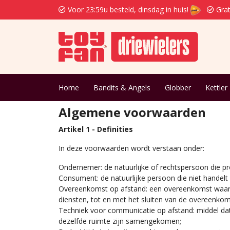
Voor 23:59u besteld, dinsdag in huis!
Grat
Home
Bandits & Angels
Globber
Kettler
Algemene voorwaarden
Artikel 1 - Definities
In deze voorwaarden wordt verstaan onder:
Ondernemer: de natuurlijke of rechtspersoon die p
Consument: de natuurlijke persoon die niet handel
Overeenkomst op afstand: een overeenkomst waarb
diensten, tot en met het sluiten van de overeenko
Techniek voor communicatie op afstand: middel dat
dezelfde ruimte zijn samengekomen;