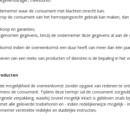
egevensdrager, meesturen:
ndernemer waar de consument met klachten terecht kan;
op de consument van het herroepingsrecht gebruik kan maken, dan we
nkoop en garanties;
 opgenomen gegevens, tenzij de ondernemer deze gegevens al aan de 
nkomst indien de overeenkomst een duur heeft van meer dan één jaar
veren van een reeks van producten of diensten is de bepaling in het v
producten
de mogelijkheid de overeenkomst zonder opgave van redenen te ont
amens de consument. Tijdens deze termijn zal de consument zorgvuld
inele verpakking, waarbij zoveel mogelijk intact is gebleven zoals bij 
met alle geleverde toebehoren en - indien redelijkerwijze mogelijk - i
mer verstrekte redelijke en duidelijke instructies.