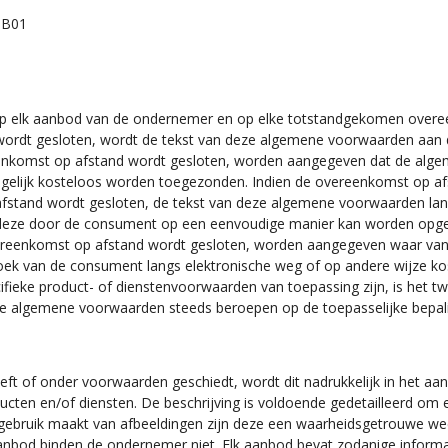
5B01
op elk aanbod van de ondernemer en op elke totstandgekomen over
rdt gesloten, wordt de tekst van deze algemene voorwaarden aan de
ereenkomst op afstand wordt gesloten, worden aangegeven dat de alge
elijk kosteloos worden toegezonden. Indien de overeenkomst op afst
 afstand wordt gesloten, de tekst van deze algemene voorwaarden la
t deze door de consument op een eenvoudige manier kan worden opg
de overeenkomst op afstand wordt gesloten, worden aangegeven waar v
ek van de consument langs elektronische weg of op andere wijze ko
ieke product- of dienstenvoorwaarden van toepassing zijn, is het t
ige algemene voorwaarden steeds beroepen op de toepasselijke bepali
ft of onder voorwaarden geschiedt, wordt dit nadrukkelijk in het aa
cten en/of diensten. De beschrijving is voldoende gedetailleerd om
gebruik maakt van afbeeldingen zijn deze een waarheidsgetrouwe w
 aanbod binden de ondernemer niet. Elk aanbod bevat zodanige informa