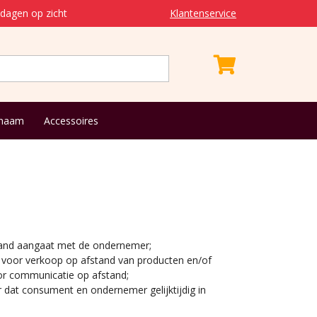
dagen op zicht
Klantenservice
 naam
Accessoires
stand aangaat met de ondernemer;
voor verkoop op afstand van producten en/of
or communicatie op afstand;
 dat consument en ondernemer gelijktijdig in