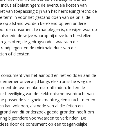
s inclusief belastingen; de eventuele kosten van
et van toepassing zijn van het herroepingsrecht; de
e termijn voor het gestand doen van de prijs; de
tie op afstand worden berekend op een andere
oor de consument te raadplegen is; de wijze waarop
alsmede de wijze waarop hij deze kan herstellen
en gesloten; de gedragscodes waaraan de
raadplegen; en de minimale duur van de
ten of diensten.
e consument van het aanbod en het voldoen aan de
ndernemer onverwijld langs elektronische weg de
nsument de overeenkomst ontbinden. Indien de
r beveiliging van de elektronische overdracht van
toe passende veiligheidsmaatregelen in acht nemen.
en kan voldoen, alsmede van al die feiten en
 grond van dit onderzoek goede gronden heeft om
ering bijzondere voorwaarden te verbinden. De
at deze door de consument op een toegankelijke