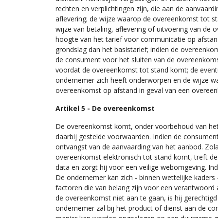
rechten en verplichtingen zijn, die aan de aanvaardi
aflevering; de wijze waarop de overeenkomst tot st
wijze van betaling, aflevering of uitvoering van de
hoogte van het tarief voor communicatie op afsta
grondslag dan het basistarief; indien de overeenk
de consument voor het sluiten van de overeenkomst
voordat de overeenkomst tot stand komt; de event
ondernemer zich heeft onderworpen en de wijze wa
overeenkomst op afstand in geval van een overeenko
Artikel 5 - De overeenkomst
De overeenkomst komt, onder voorbehoud van het b
daarbij gestelde voorwaarden. Indien de consument
ontvangst van de aanvaarding van het aanbod. Zola
overeenkomst elektronisch tot stand komt, treft d
data en zorgt hij voor een veilige webomgeving. I
De ondernemer kan zich - binnen wettelijke kaders -
factoren die van belang zijn voor een verantwoor
de overeenkomst niet aan te gaan, is hij gerechtig
ondernemer zal bij het product of dienst aan de co