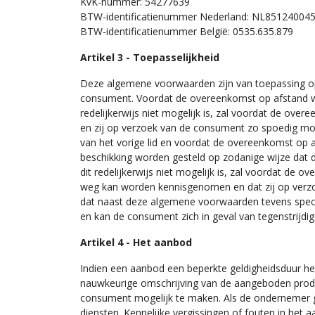
KvK-nummer: 54277639
BTW-identificatienummer Nederland: NL85124004
BTW-identificatienummer België: 0535.635.879
Artikel 3 - Toepasselijkheid
Deze algemene voorwaarden zijn van toepassing 
consument. Voordat de overeenkomst op afstand wo
redelijkerwijs niet mogelijk is, zal voordat de ov
en zij op verzoek van de consument zo spoedig mog
van het vorige lid en voordat de overeenkomst op
beschikking worden gesteld op zodanige wijze da
dit redelijkerwijs niet mogelijk is, zal voordat 
weg kan worden kennisgenomen en dat zij op verzo
dat naast deze algemene voorwaarden tevens specif
en kan de consument zich in geval van tegenstrijd
Artikel 4 - Het aanbod
Indien een aanbod een beperkte geldigheidsduur hee
nauwkeurige omschrijving van de aangeboden produ
consument mogelijk te maken. Als de ondernemer 
diensten. Kennelijke vergissingen of fouten in het