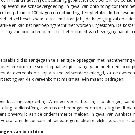
op eventuele schadevergoeding. In geval van ontbinding conform het 
iterlijk binnen 100 dagen na ontbinding, terugbetalen. Indien levering
artikel beschikbaar te stellen. Uiterlijk bij de bezorging zal op duid
artikelen kan het herroepingsrecht niet worden uitgesloten. De koste
missing van producten berust tot het moment van bezorging aan de co
paalde tijd is aangegaan te allen tijde opzeggen met inachtneming
vereenkomst die voor bepaalde tijd is aangegaan heeft een looptijd 
ent de overeenkomst op afstand zal worden verlengd, zal de overe
oortzetting van de overeenkomst maximaal één maand bedragen.
n betalingsverplichting. Wanneer vooruitbetaling is bedongen, kan 
telling of dienst(en), alvorens de bedongen vooruitbetaling heeft p
evens onverwijld aan de ondernemer te melden. In geval van wanbeta
 vooraf aan de consument kenbaar gemaakte redelijke kosten in reke
angen van berichten