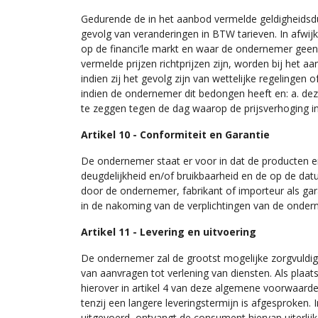
Gedurende de in het aanbod vermelde geldigheidsdu
gevolg van veranderingen in BTW tarieven. In afwi
op de financi‘le markt en waar de ondernemer geen
vermelde prijzen richtprijzen zijn, worden bij het
indien zij het gevolg zijn van wettelijke regeling
indien de ondernemer dit bedongen heeft en: a. dez
te zeggen tegen de dag waarop de prijsverhoging in
Artikel 10 - Conformiteit en Garantie
De ondernemer staat er voor in dat de producten en
deugdelijkheid en/of bruikbaarheid en de op de da
door de ondernemer, fabrikant of importeur als ga
in de nakoming van de verplichtingen van de onde
Artikel 11 - Levering en uitvoering
De ondernemer zal de grootst mogelijke zorgvuldigh
van aanvragen tot verlening van diensten. Als plaa
hierover in artikel 4 van deze algemene voorwaarde
tenzij een langere leveringstermijn is afgesproken. 
uitgevoerd, ontvangt de consument hiervan uiterlijk