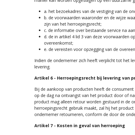
manier kan worden opgeslagen op een duurzame g
a. het bezoekadres van de vestiging van de o
b. de voorwaarden waaronder en de wijze waar
zijn van het herroepingsrecht;
c. de informatie over bestaande service na aa
d. de in artikel 4 lid 3 van deze voorwaarden
overeenkomst;
e. de vereisten voor opzegging van de overee
Indien de ondernemer zich heeft verplicht tot het le
levering.
Artikel 6 - Herroepingsrecht bij levering van 
Bij de aankoop van producten heeft de consument 
op de dag na ontvangst van het product door of n
product mag alleen retour worden gestuurd in de orig
herroepingsrecht gebruik maakt, zal hij het product 
ondernemer retourneren, conform de door de onderne
Artikel 7 - Kosten in geval van herroeping