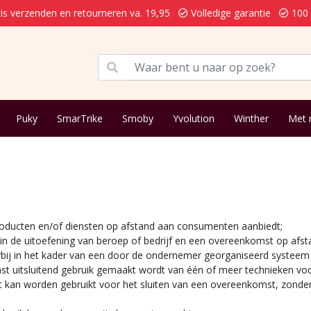
is verzenden en retourneren va. 19,95
Volledige garantie
100 
Puky
SmarTrike
Smoby
Yvolution
Winther
Met
roducten en/of diensten op afstand aan consumenten aanbiedt;
t in de uitoefening van beroep of bedrijf en een overeenkomst op af
ij in het kader van een door de ondernemer georganiseerd systeem 
mst uitsluitend gebruik gemaakt wordt van één of meer technieken vo
 kan worden gebruikt voor het sluiten van een overeenkomst, zonder