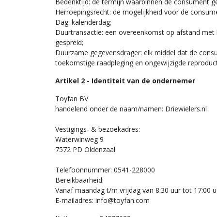
Bedenktijd: de termijn waarbinnen de consument ge
Herroepingsrecht: de mogelijkheid voor de consume
Dag: kalenderdag;
Duurtransactie: een overeenkomst op afstand met be
gespreid;
Duurzame gegevensdrager: elk middel dat de consume
toekomstige raadpleging en ongewijzigde reproduct
Artikel 2 - Identiteit van de ondernemer
Toyfan BV
handelend onder de naam/namen: Driewielers.nl
Vestigings- & bezoekadres:
Waterwinweg 9
7572 PD Oldenzaal
Telefoonnummer: 0541-228000
Bereikbaarheid:
Vanaf maandag t/m vrijdag van 8:30 uur tot 17:00 u
E-mailadres: info@toyfan.com